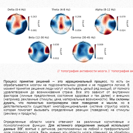
// топография активности мозга // топография активности
Процесс принятие решений — это иррациональный процесс
, то есть он
обрабатывается мозгом на подсознательном уровне и не поддается логике. В
момент принятия решения люди могут испытывать целый ряд эмоций, от полного
удовлетворения до возникновения страха. Все это зависит от внутренних
факторов (личные предпочтения, состояние здоровья и так далее) и внешних
(например, рекламные стимулы, цена, материальные возможности).
Мы склонны
думать, что полностью контролируем свое поведение и мысли
, но в
действительности существует многофункциональная система структур мозга,
которая помогает вызывать определенные реакции (поведение) на стимулы
(рекламу и продукты).
Определенные области мозга отвечают за различные когнитивные и
психологические функции.
Для истинного определения эмоций используют
данные ЭЭГ
, взятые с датчиков, расположенных на лобной и префронтальной
доле головного мозга. Ведь именно эти области мозга отвечают за обработку