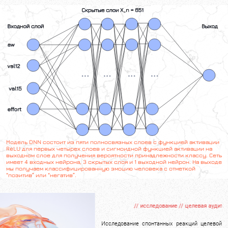
Модель DNN состоит из пяти полносвязных слоев с функцией активации
ReLU для первых четырех слоев и сигмоидной функцией активации на
выходном слое для получения вероятности принадлежности классу. Сеть
имеет 4 входных нейрона, 3 скрытых слоя и 1 выходной нейрон. На выходе
мы получаем классифицированную эмоцию человека с отметкой
“позитив” или “негатив”.
// исследование // целевая аудитория // эм
Исследование спонтанных реакций целевой