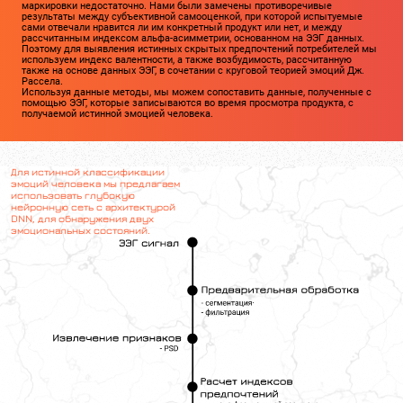
маркировки недостаточно. Нами были замечены противоречивые
результаты между субъективной самооценкой, при которой испытуемые
сами отвечали нравится ли им конкретный продукт или нет, и между
рассчитанным индексом альфа-асимметрии, основанном на ЭЭГ данных.
Поэтому для выявления истинных скрытых предпочтений потребителей мы
используем индекс валентности, а также возбудимость, рассчитанную
также на основе данных ЭЭГ, в сочетании с круговой теорией эмоций Дж.
Рассела.
Используя данные методы, мы можем сопоставить данные, полученные с
помощью ЭЭГ, которые записываются во время просмотра продукта, с
получаемой истинной эмоцией человека.
Для истинной классификации
эмоций человека мы предлагаем
использовать глубокую
нейронную сеть с архитектурой
DNN, для обнаружения двух
эмоциональных состояний.