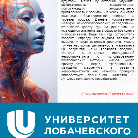
аудитории может существенно улучшить
эффективность маркетинговых
коммуникаций, эмоциональную
привязанность к брендам и в конечном итоге
оказывать благоприятное влияние на
уровень продаж. Данные используемых
методов нейробиологических исследований
открывают дорогу лучшим решениям из
имеющихся альтернатив в области брендинга
и продвижения. Ведь там, где потребитель
говорит неправду, его выдают настоящие
эмоции. А зная истинную реакцию, можно
точнее настроить деятельность маркетинга
на результат, коим являются продажи.
Методы качественных исследований
нейромаркетинга с использованием
биологических методик имеют много
преимуществ перед традиционными
методами маркетинга, а развитие
нейромаркетинга как научного принципа
способствует повышению качества и
лучшему пониманию потребителей.
// исследование // целевая аудитория // эм