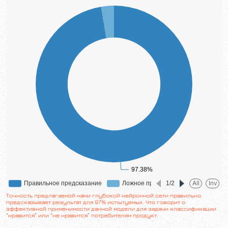
Точность предлагаемой нами глубокой нейронной сети правильно
предсказывает результат для 97% испытуемых. Что говорит о
эффективной применимости данной модели для задачи классификации
“нравится” или “не нравится” потребителям продукт.