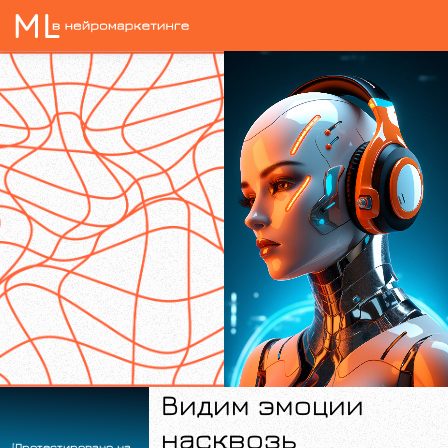
Видим эмоции
насквозь
[Протестировано на