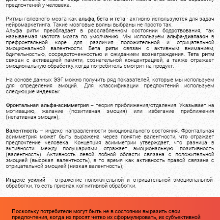
предпочтений у человека.
Ритмы головного мозга как
альфа, бета и тета
- активно используются для задач
нейромаркетинга. Такие мозговые волны выбраны не просто так.
Альфа ритм преобладает в расслабленном состоянии бодрствования, так
называемая частота мозга по умолчанию. Мы используем
альфа-диапазон
в
префронтальной коре для различия положительной и отрицательной
эмоциональной валентности.
Бета ритм
связан с активным вниманием,
бдительностью, сосредоточенностью и ожиданием вознаграждения.
Тета ритм
связан с активацией памяти, сознательной концентрацией, а также отражает
эмоциональную обработку, когда потребитель смотрит на продукт.
На основе данных ЭЭГ можно получить ряд показателей, которые мы используем
для определения эмоций. Для классификации предпочтений используем
следующие
индексы
:
Фронтальная альфа-асимметрия
– теория приближения/отдаления. Указывает на
мотивацию, желание (позитивная эмоция) или избегание приближения
(негативная эмоция);
Валентность
– индекс направленности эмоционального состояния. Фронтальная
асимметрия может быть выражена через понятие валентности, что отражает
предпочтение человека. Концепция асимметрии утверждает, что разница в
активности между полушариями отражает эмоциональную позитивность
(валентность). Активность левой лобной области связана с положительной
эмоцией (высокая валентность), в то время как активность правой связана с
отрицательной эмоцией (низкая валентность);
Индекс усилий
– отражение положительной и отрицательной эмоциональной
обработки, то есть признак когнитивной обработки.
Поскольку потребители могут быть не в состоянии выразить свои
предпочтения, когда их просят четко их сформулировать, их субъективной