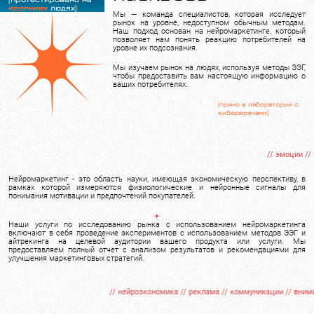
кроликах
людях]
Мы — команда специалистов, которая исследует
рынок на уровне, недоступном обычным методам.
Наш подход основан на нейромаркетинге, который
позволяет нам понять реакцию потребителей на
уровне их подсознания.
Мы изучаем рынок на людях, используя методы ЭЭГ,
чтобы предоставить вам настоящую информацию о
ваших потребителях.
[прямо в лаборатории с
киберврачами]
// эмоции // маркетин
Нейромаркетинг - это область науки, имеющая экономическую перспективу, в
рамках которой измеряются физиологические и нейронные сигналы для
понимания мотивации и предпочтений покупателей.
Наши услуги по исследованию рынка с использованием нейромаркетинга
включают в себя проведение экспериментов с использованием методов ЭЭГ и
айтрекинга на целевой аудитории вашего продукта или услуги. Мы
предоставляем полный отчет с анализом результатов и рекомендациями для
улучшения маркетинговых стратегий.
// нейроэкономика // реклама // коммуникации // внимание // п